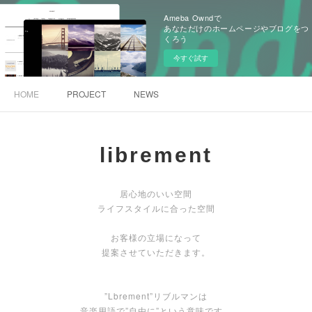
Ameba Owndで
あなただけのホームページやブログをつ
くろう
今すぐ試す
HOME
PROJECT
NEWS
librement
居心地のいい空間
ライフスタイルに合った空間
お客様の立場になって
提案させていただきます。
”Lbrement”リブルマンは
音楽用語で”自由に”という意味です。