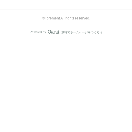
©librement All rights reserved.
Powered by
無料でホームページをつくろう
AmebaOwnd
フォロー